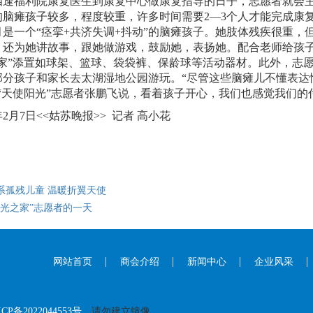
四逢福利院康复医生到康复中心做康复指导的日子，志愿者就会
的脑瘫孩子较多，程度较重，许多时间需要2—3个人才能完成康
月是一个“痉挛+共济失调+抖动”的脑瘫孩子。她肢体残疾很重
，还为她讲故事，跟她做游戏，鼓励她，表扬她。配合老师给孩子
之家”添置如球架、篮球、袋袋裤、保龄球等活动器材。此外，志
部分孩子和家长去太湖湿地公园游玩。“尽管这些脑瘫儿不懂表达
”“天使阳光”志愿者张鹏飞说，看着孩子开心，我们也感觉我们的
年2月7日<<姑苏晚报>> 记者 高小花
系孤残儿童 温暖折翼天使
阳光之家”志愿者的一天
网站首页
商会介绍
新闻中心
企业风采
CP备2022044553号
请勿建立镜像