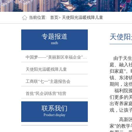
当前位置:
首页>
天使阳光温暖残障儿童
专题报道
天使阳
mtdb
中国梦——“美丽新区幸福企业”…
由于天生
庭、融入社
天使阳光温暖残障儿童
归家庭”
镇、东渚
工商联“七一”主题报告会
期间，这
福利院孤
首批“民企训练营”结营
们更多的
出寄养家
联系我们
戏，让孩
Product display
高新区工
家”的教