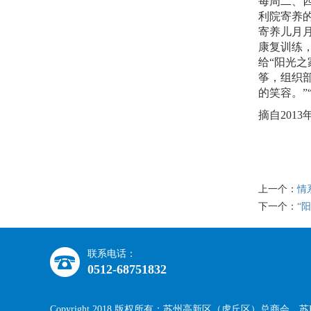
每周二、
利院寄养
寄养儿月
康复训练
给“阳光
筝，组织
的笑容。
摘自2013
上一个：
情
下一个：
“
联系电话：
0512-68751832
Copyright 2018 版权所有：苏州高新区（虎丘区）总商会
苏I