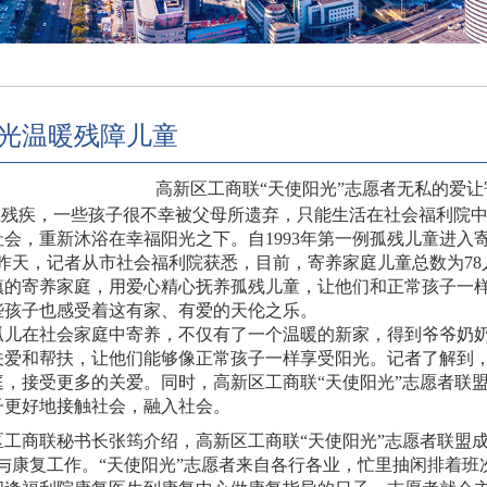
光温暖残障儿童
高新区工商联“天使阳光”志愿者无私的爱
残疾，一些孩子很不幸被父母所遗弃，只能生活在社会福利院中
会，重新沐浴在幸福阳光之下。自1993年第一例孤残儿童进入寄
。昨天，记者从市社会福利院获悉，目前，寄养家庭儿童总数为78
镇的寄养家庭，用爱心精心抚养孤残儿童，让他们和正常孩子一
些孩子也感受着这有家、有爱的天伦之乐。
儿在社会家庭中寄养，不仅有了一个温暖的新家，得到爷爷奶奶
关爱和帮扶，让他们能够像正常孩子一样享受阳光。记者了解到
庭，接受更多的关爱。同时，高新区工商联“天使阳光”志愿者联
子更好地接触社会，融入社会。
商联秘书长张筠介绍，高新区工商联“天使阳光”志愿者联盟成立于
学与康复工作。“天使阳光”志愿者来自各行各业，忙里抽闲排着班