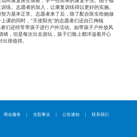
主动向康复医生请教，学一些简单的康复手法。由于福
复训练。志愿者的加入，让康复训练得以更好的实施。
，但智力基本正常。志愿者来了后，除了配合医生给她做
上课的同时，“天使阳光”的志愿者们还自己掏钱
愿者们还经常带孩子进行户外活动。如带孩子户外放风
情绪，但是每次出去游玩，孩子们脸上都洋溢着开心
付出很值得。
商会服务
光彩事业
公告通知
联系我们